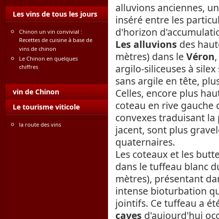
alluvions anciennes, un
Les vins de tous les jours
inséré entre les partic
d'horizon d'accumulatio
Chinon un vin convivial :
Recettes de cuisine à base de
Les alluvions
des haute
vins de chinon
mètres) dans le
Véron
,
Le Chinon en quelques
argilo-siliceuses à sil
chiffres
sans argile en tête, plu
Celles, encore plus hau
vin de Chinon
coteau en rive gauche 
Le tourisme viticole
convexes traduisant la 
la route des vins
jacent, sont plus grave
quaternaires.
Les coteaux et les butt
dans le tuffeau blanc d
mètres), présentant da
intense bioturbation qui 
jointifs. Ce tuffeau a é
caves
d'aujourd'hui o