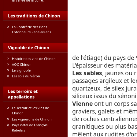
la Vallée de la Loire
.
Les traditions de Chinon
La Confrérie des Bons
Entonneurs Rabelaisiens
Vignoble de Chinon
de l'étiage) du pays d
Histoire des vins de Chinon
L'épaisseur des matériau
AOC Chinon
Le vignoble
Les sables
, jaunes ou 
Les sols du Véron
passages argileux et len
quartzeux, de silex jur
Les terroirs et
siliceux issus du sénon
appellations
Vienne
ont un corps sab
Le Terroir et les vins de
graviers, galets et mê
Chinon
de roches centralienn
Les vignerons de Chinon
granitiques ou plus bas
Pays natal de François
Rabelais
mêlent aux rudites d'o