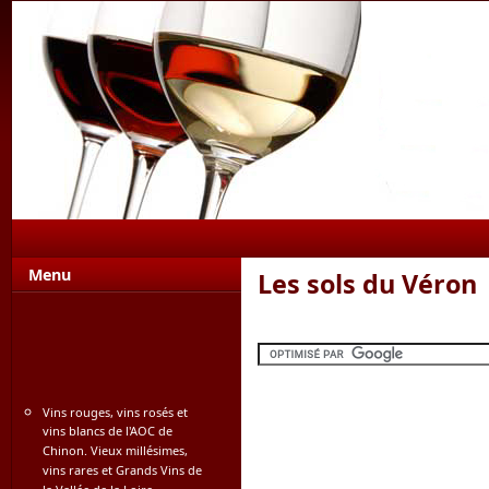
Les coteaux et les buttes calcaires du Chinonais sont sculptés dans le tuf
Menu
Les sols du Véron
Vins rouges, vins rosés et
vins blancs de l'AOC de
Chinon. Vieux millésimes,
vins rares et Grands Vins de