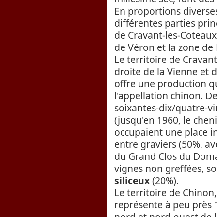
En proportions diverses
différentes parties prin
de Cravant-les-Coteaux, 
de Véron et la zone de 
Le territoire de Cravant
droite de la Vienne et d
offre une production qu
l'appellation chinon. De
soixantes-dix/quatre-vi
(jusqu'en 1960, le chen
occupaient une place im
entre graviers (50%, av
du Grand Clos du Domai
vignes non greffées, so
siliceux
(20%).
Le territoire de Chinon,
représente à peu près 1
nord et nord-ouest de la