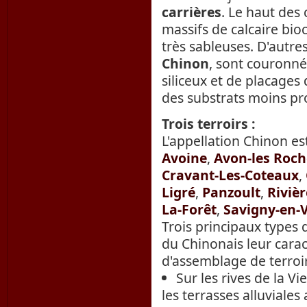
carrières
. Le haut des
massifs de calcaire bio
très sableuses. D'autre
Chinon
, sont couronné
siliceux et de placages 
des substrats moins pr
Trois terroirs :
L'appellation Chinon e
Avoine
,
Avon-les Roch
Cravant-Les-Coteaux
,
Ligré
,
Panzoult
,
Rivièr
La-Forêt
,
Savigny-en-
Trois principaux types
du Chinonais leur caract
d'assemblage de terroir
Sur les rives de la Vi
les terrasses alluviales