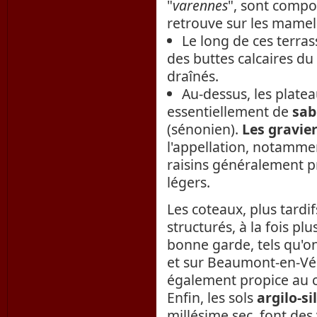
"
varennes
", sont compos
retrouve sur les mame
Le long de ces terras
des buttes calcaires du
draînés.
Au-dessus, les platea
essentiellement de
sab
(sénonien).
Les gravie
l'appellation, notamme
raisins généralement pr
légers.
Les coteaux, plus tardi
structurés, à la fois pl
bonne garde, tels qu'
et sur Beaumont-en-Véro
également propice au 
Enfin, les sols
argilo-si
millésime sec, font des 